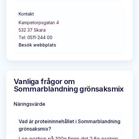
Kontakt
Kampetorpsgatan 4
532 37
Skara
Tel:
0511-244 00
Besök webbplats
Vanliga frågor om
Sommarblandning grönsaksmix
Näringsvärde
Vad är proteininnehållet i
Sommarblandning
grönsaksmix
?
I en portion på 100g finns det
2.8
g protein.