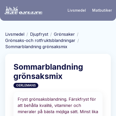
Hoppa till huvudinnehåll
Livsmedel
Matbutiker
Livsmedel
/
Djupfryst
/
Grönsaker
/
Grönsaks-och rotfruktsblandningar
/
Sommarblandning grönsaksmix
Sommarblandning
grönsaksmix
OERLEMANS
Fryst grönsaksblandning. Färskfryst för
att behålla kvalité, vitaminer och
mineraler på bästa möjliga sätt. Minst lika