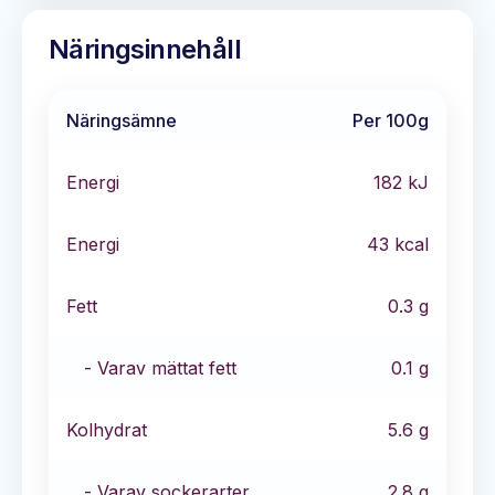
Näringsinnehåll
Näringsämne
Per 100g
Energi
182
kJ
Energi
43
kcal
Fett
0.3
g
- Varav mättat fett
0.1
g
Kolhydrat
5.6
g
- Varav sockerarter
2.8
g