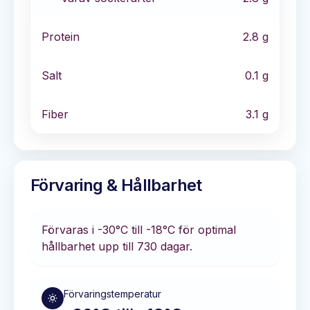
Protein
2.8
g
Salt
0.1
g
Fiber
3.1
g
Förvaring & Hållbarhet
Förvaras i
-30°C till -18°C
för optimal
hållbarhet
upp till 730 dagar
.
Förvaringstemperatur