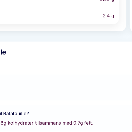
2.4
g
le
l Ratatouille
?
.8
g kolhydrater tillsammans med
0.7
g fett.