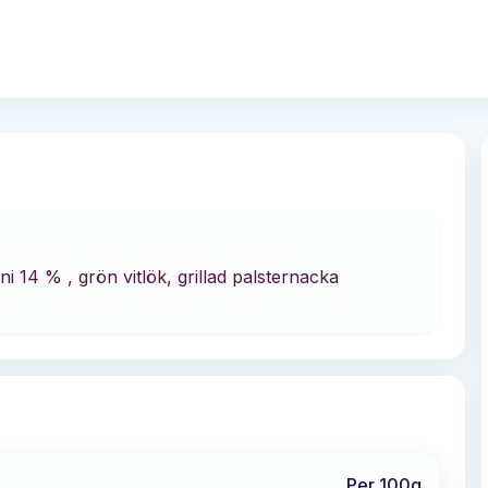
i 14 % , grön vitlök, grillad palsternacka
Per 100g