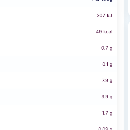
207
kJ
49
kcal
0.7
g
0.1
g
7.8
g
3.9
g
1.7
g
0.09
g