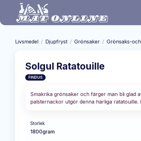
Hoppa till huvudinnehåll
Livsmedel
/
Djupfryst
/
Grönsaker
/
Grönsaks-och 
Solgul Ratatouille
FINDUS
Smakrika grönsaker och färger man bli glad av.
palsternackor utgör denna härliga ratatouille. 
Storlek
1800
gram