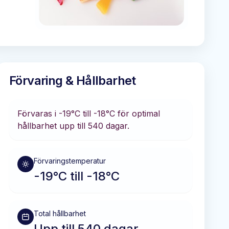
Förvaring & Hållbarhet
Förvaras i
-19°C till -18°C
för optimal
hållbarhet
upp till 540 dagar
.
Förvaringstemperatur
-19°C till -18°C
Total hållbarhet
Upp till 540 dagar