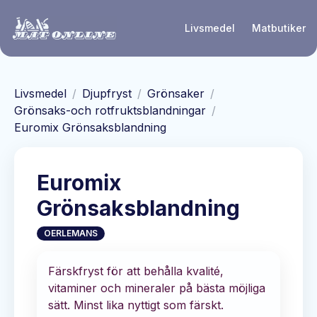
Hoppa till huvudinnehåll
Livsmedel
Matbutiker
Livsmedel
/
Djupfryst
/
Grönsaker
/
Grönsaks-och rotfruktsblandningar
/
Euromix Grönsaksblandning
Euromix
Grönsaksblandning
OERLEMANS
Färskfryst för att behålla kvalité,
vitaminer och mineraler på bästa möjliga
sätt. Minst lika nyttigt som färskt.