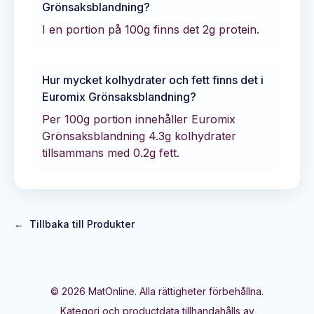
Grönsaksblandning
?
I en portion på 100g finns det
2
g protein.
Hur mycket kolhydrater och fett finns det i
Euromix Grönsaksblandning
?
Per 100g portion innehåller
Euromix
Grönsaksblandning
4.3
g kolhydrater
tillsammans med
0.2
g fett.
←
Tillbaka till Produkter
©
2026
MatOnline. Alla rättigheter förbehållna.
Kategori och productdata tillhandahålls av