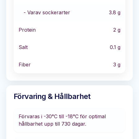
- Varav sockerarter
3.8
g
Protein
2
g
Salt
0.1
g
Fiber
3
g
Förvaring & Hållbarhet
Förvaras i
-30°C till -18°C
för optimal
hållbarhet
upp till 730 dagar
.