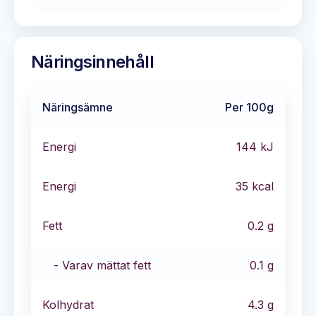
Näringsinnehåll
Näringsämne
Per 100g
Energi
144
kJ
Energi
35
kcal
Fett
0.2
g
- Varav mättat fett
0.1
g
Kolhydrat
4.3
g