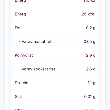
Energi
110
kJ
Energi
26
kcal
Fett
0.2
g
- Varav mättat fett
0.05
g
Kolhydrat
2.9
g
- Varav sockerarter
2.8
g
Protein
1.1
g
Salt
0.01
g