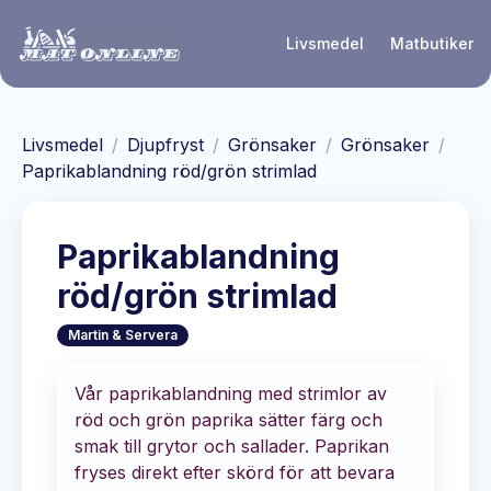
Hoppa till huvudinnehåll
Livsmedel
Matbutiker
Livsmedel
/
Djupfryst
/
Grönsaker
/
Grönsaker
/
Paprikablandning röd/grön strimlad
Paprikablandning
röd/grön strimlad
Martin & Servera
Vår paprikablandning med strimlor av
röd och grön paprika sätter färg och
smak till grytor och sallader. Paprikan
fryses direkt efter skörd för att bevara