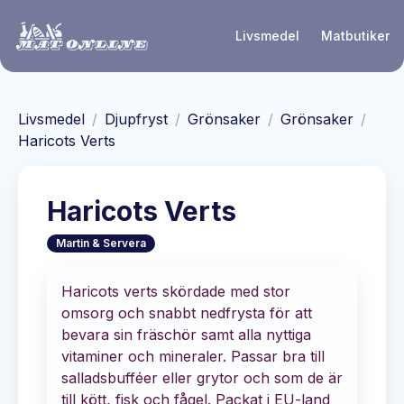
Hoppa till huvudinnehåll
Livsmedel
Matbutiker
Livsmedel
/
Djupfryst
/
Grönsaker
/
Grönsaker
/
Haricots Verts
Haricots Verts
Martin & Servera
Haricots verts skördade med stor
omsorg och snabbt nedfrysta för att
bevara sin fräschör samt alla nyttiga
vitaminer och mineraler. Passar bra till
salladsbufféer eller grytor och som de är
till kött, fisk och fågel. Packat i EU-land