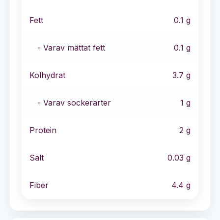
Fett
0.1
g
- Varav mättat fett
0.1
g
Kolhydrat
3.7
g
- Varav sockerarter
1
g
Protein
2
g
Salt
0.03
g
Fiber
4.4
g