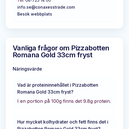
Tel:
08-725 14 00
info.se@conaxesstrade.com
Besök webbplats
Vanliga frågor om
Pizzabotten
Romana Gold 33cm fryst
Näringsvärde
Vad är proteininnehållet i
Pizzabotten
Romana Gold 33cm fryst
?
I en portion på 100g finns det
9.8
g protein.
Hur mycket kolhydrater och fett finns det i
Pizzabotten Romana Gold 33cm fryst
?