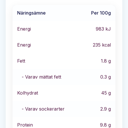
Näringsämne
Per 100g
Energi
983
kJ
Energi
235
kcal
Fett
1.8
g
- Varav mättat fett
0.3
g
Kolhydrat
45
g
- Varav sockerarter
2.9
g
Protein
9.8
g