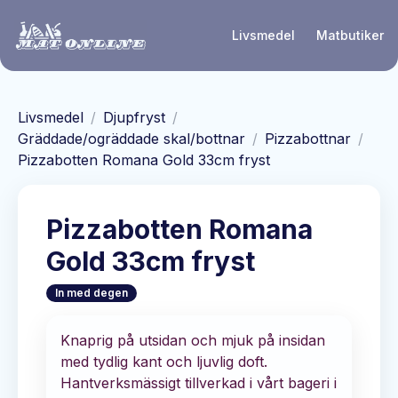
Hoppa till huvudinnehåll
Livsmedel
Matbutiker
Livsmedel
/
Djupfryst
/
Gräddade/ogräddade skal/bottnar
/
Pizzabottnar
/
Pizzabotten Romana Gold 33cm fryst
Pizzabotten Romana
Gold 33cm fryst
In med degen
Knaprig på utsidan och mjuk på insidan
med tydlig kant och ljuvlig doft.
Hantverksmässigt tillverkad i vårt bageri i