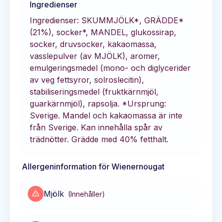
Ingredienser
Ingredienser: SKUMMJÖLK*, GRÄDDE*
(21%), socker*, MANDEL, glukossirap,
socker, druvsocker, kakaomassa,
vasslepulver (av MJÖLK), aromer,
emulgeringsmedel (mono- och diglycerider
av veg fettsyror, solroslecitin),
stabiliseringsmedel (fruktkärnmjöl,
guarkärnmjöl), rapsolja. *Ursprung:
Sverige. Mandel och kakaomassa är inte
från Sverige. Kan innehålla spår av
trädnötter. Grädde med 40% fetthalt.
Allergeninformation för
Wienernougat
Mjölk
(
Innehåller
)