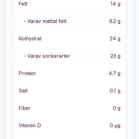
Fett
14
g
- Varav mättat fett
6.2
g
Kolhydrat
24
g
- Varav sockerarter
23
g
Protein
4.7
g
Salt
0.1
g
Fiber
0
g
Vitamin D
0
µg