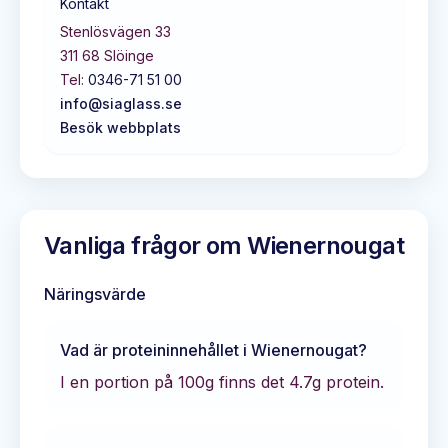
Kontakt
Stenlösvägen 33
311 68
Slöinge
Tel:
0346-71 51 00
info@siaglass.se
Besök webbplats
Vanliga frågor om
Wienernougat
Näringsvärde
Vad är proteininnehållet i
Wienernougat
?
I en portion på 100g finns det
4.7
g protein.