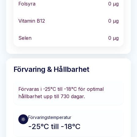
Folsyra
0
µg
Vitamin B12
0
µg
Selen
0
µg
Förvaring & Hållbarhet
Förvaras i
-25°C till -18°C
för optimal
hållbarhet
upp till 730 dagar
.
Förvaringstemperatur
-25°C till -18°C