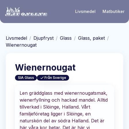
Hoppa till huvudinnehåll
Livsmedel
Matbutiker
Livsmedel
/
Djupfryst
/
Glass
/
Glass, paket
/
Wienernougat
Wienernougat
SIA Glass
Från Sverige
Len gräddglass med wienernougatsmak,
wienerfyllning och hackad mandel. Alltid
tillverkad i Slöinge, Halland. Vårt
familjeföretag ligger i Slöinge, en
naturskön del av södra Halland. Det är
här våra kor betar. Det är här vi