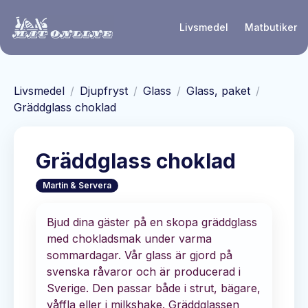
Hoppa till huvudinnehåll
Livsmedel
Matbutiker
Livsmedel
/
Djupfryst
/
Glass
/
Glass, paket
/
Gräddglass choklad
Gräddglass choklad
Martin & Servera
Bjud dina gäster på en skopa gräddglass
med chokladsmak under varma
sommardagar. Vår glass är gjord på
svenska råvaror och är producerad i
Sverige. Den passar både i strut, bägare,
våffla eller i milkshake. Gräddglassen