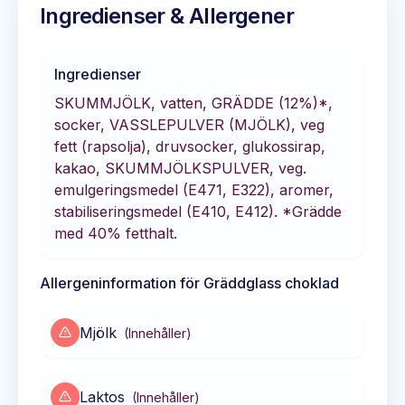
Ingredienser & Allergener
Ingredienser
SKUMMJÖLK, vatten, GRÄDDE (12%)*,
socker, VASSLEPULVER (MJÖLK), veg
fett (rapsolja), druvsocker, glukossirap,
kakao, SKUMMJÖLKSPULVER, veg.
emulgeringsmedel (E471, E322), aromer,
stabiliseringsmedel (E410, E412). *Grädde
med 40% fetthalt.
Allergeninformation för
Gräddglass choklad
Mjölk
(
Innehåller
)
Laktos
(
Innehåller
)