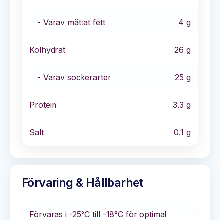
- Varav mättat fett
4
g
Kolhydrat
26
g
- Varav sockerarter
25
g
Protein
3.3
g
Salt
0.1
g
Förvaring & Hållbarhet
Förvaras i
-25°C till -18°C
för optimal