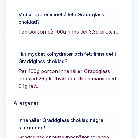
Vad är proteininnehållet i
Gräddglass
choklad
?
I en portion på 100g finns det
3.3
g protein.
Hur mycket kolhydrater och fett finns det i
Gräddglass choklad
?
Per 100g portion innehåller
Gräddglass
choklad
26
g kolhydrater tillsammans med
9.1
g fett.
Allergener
Innehåller
Gräddglass choklad
några
allergener?
Gräddglass choklad innehåller följande