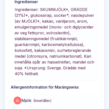
Ingredienser
Ingredienser: SKUMMJÖLK*, GRÄDDE
(21%)*, glukossirap, socker*, vasslepulver
(av MJÖLK)*, kakao, vaniljarom, arom,
emulgeringsmedel (mono- och diglycerider
av veg fettsyror, solroslecitin),
stabiliseringsmedel (fruktkärnmjöl,
guarkärnmjöl, karboximetylcellulosa),
kokosfett, kakaosmör, surhetsreglerande
medel (citronsyra, natriumkarbonat). Kan
innehålla spår av hasselnötter, mandel och
soja. *Ursprung: Sverige. Grädde med
40% fetthalt.
Allergeninformation för
Marängswiss
Mjölk
(
Innehåller
)