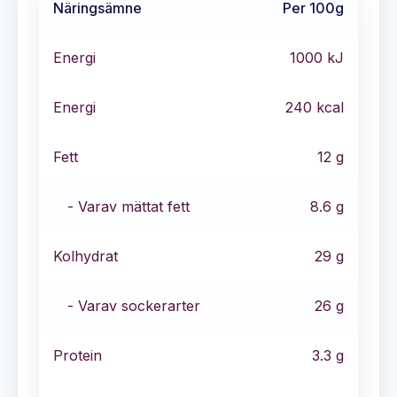
Näringsämne
Per 100g
Energi
1000
kJ
Energi
240
kcal
Fett
12
g
- Varav mättat fett
8.6
g
Kolhydrat
29
g
- Varav sockerarter
26
g
Protein
3.3
g