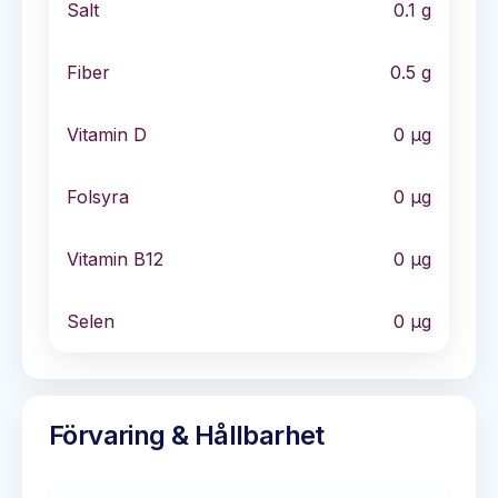
Salt
0.1
g
Fiber
0.5
g
Vitamin D
0
µg
Folsyra
0
µg
Vitamin B12
0
µg
Selen
0
µg
Förvaring & Hållbarhet