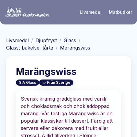
Hoppa till huvudinnehåll
Livsmedel
Matbutiker
Livsmedel
/
Djupfryst
/
Glass
/
Glass, bakelse, tårta
/
Marängswiss
Marängswiss
SIA Glass
Från Sverige
Svensk krämig gräddglass med vanilj-
och chokladsmak och chokladdoppad
maräng. Vår festliga Marängswiss är en
populär klassisker till dessert. Färdig att
servera eller dekorera med frukt eller
strössel. Alltid tillverkad i Slöinge,