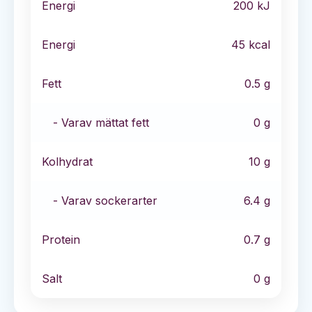
Energi
200
kJ
Energi
45
kcal
Fett
0.5
g
- Varav mättat fett
0
g
Kolhydrat
10
g
- Varav sockerarter
6.4
g
Protein
0.7
g
Salt
0
g