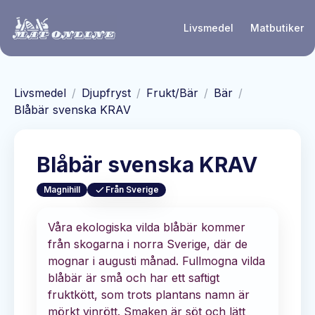
Hoppa till huvudinnehåll
Livsmedel
Matbutiker
Livsmedel
/
Djupfryst
/
Frukt/Bär
/
Bär
/
Blåbär svenska KRAV
Blåbär svenska KRAV
Magnihill
Från Sverige
Våra ekologiska vilda blåbär kommer
från skogarna i norra Sverige, där de
mognar i augusti månad. Fullmogna vilda
blåbär är små och har ett saftigt
fruktkött, som trots plantans namn är
mörkt vinrött. Smaken är söt och lätt