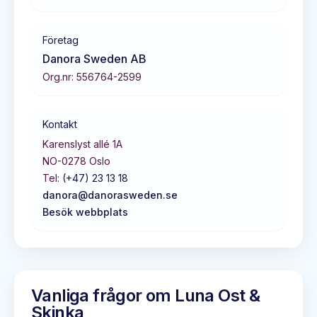
Företag
Danora Sweden AB
Org.nr:
556764-2599
Kontakt
Karenslyst allé 1A
NO-0278
Oslo
Tel:
(+47) 23 13 18
danora@danorasweden.se
Besök webbplats
Vanliga frågor om
Luna Ost &
Skinka