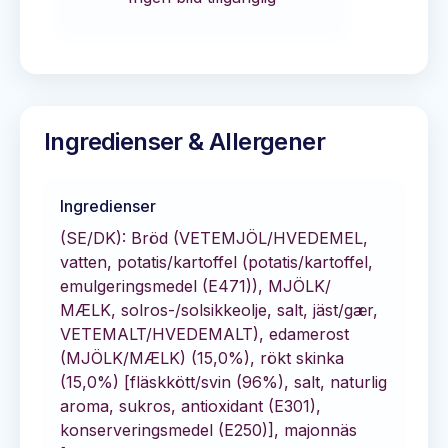
Ingredienser & Allergener
Ingredienser
(SE/DK): Bröd (VETEMJÖL/HVEDEMEL,
vatten, potatis/kartoffel (potatis/kartoffel,
emulgeringsmedel (E471)), MJÖLK/
MÆLK, solros-/solsikkeolje, salt, jäst/gær,
VETEMALT/HVEDEMALT), edamerost
(MJÖLK/MÆLK) (15,0%), rökt skinka
(15,0%) [fläskkött/svin (96%), salt, naturlig
aroma, sukros, antioxidant (E301),
konserveringsmedel (E250)], majonnäs