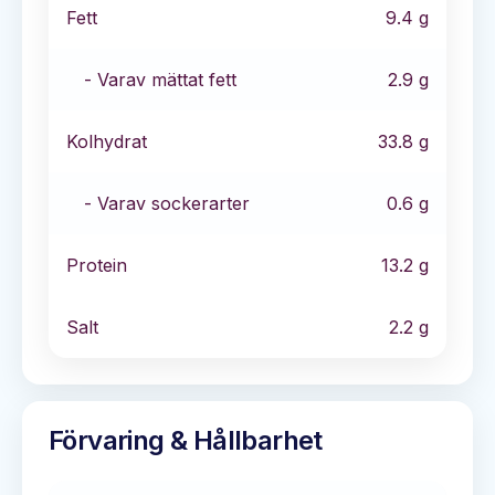
Fett
9.4
g
- Varav mättat fett
2.9
g
Kolhydrat
33.8
g
- Varav sockerarter
0.6
g
Protein
13.2
g
Salt
2.2
g
Förvaring & Hållbarhet