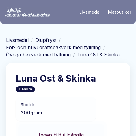
Hoppa till huvudinnehåll
Livsmedel
Matbutiker
Livsmedel
/
Djupfryst
/
För- och huvudrättsbakverk med fyllning
/
Övriga bakverk med fyllning
/
Luna Ost & Skinka
Luna Ost & Skinka
Danora
Storlek
200
gram
Ingen bild tillgänglig