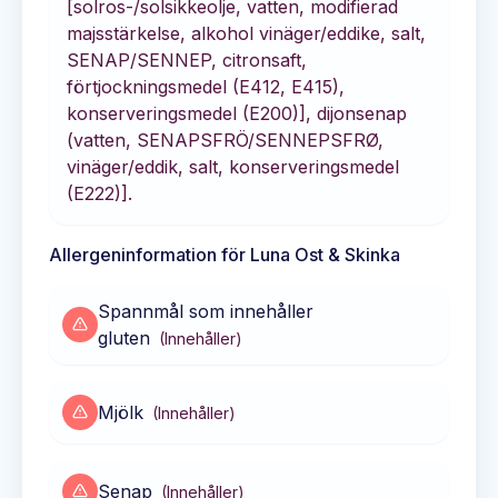
[solros-/solsikkeolje, vatten, modifierad
majsstärkelse, alkohol vinäger/eddike, salt,
SENAP/SENNEP, citronsaft,
förtjockningsmedel (E412, E415),
konserveringsmedel (E200)], dijonsenap
(vatten, SENAPSFRÖ/SENNEPSFRØ,
vinäger/eddik, salt, konserveringsmedel
(E222)].
Allergeninformation för
Luna Ost & Skinka
Spannmål som innehåller
gluten
(
Innehåller
)
Mjölk
(
Innehåller
)
Senap
(
Innehåller
)