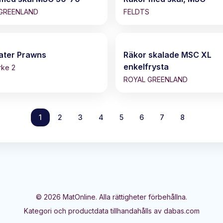
GREENLAND
FELDTS
ater Prawns
Räkor skalade MSC XL
enkelfrysta
rke 2
ROYAL GREENLAND
1
2
3
4
5
6
7
8
©
2026
MatOnline. Alla rättigheter förbehållna.
Kategori och productdata tillhandahålls av dabas.com