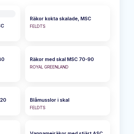
Räkor kokta skalade, MSC
SC
FELDTS
80
Räkor med skal MSC 70-90
ROYAL GREENLAND
120
Blåmusslor i skal
FELDTS
Vannameiräkor med stjärt ASC