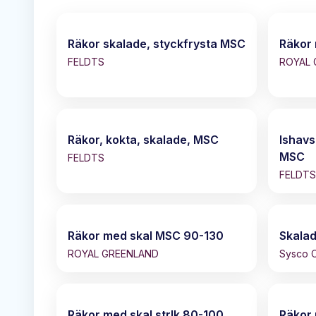
Räkor skalade, styckfrysta MSC
Räkor
FELDTS
ROYAL 
Räkor, kokta, skalade, MSC
Ishavs
MSC
FELDTS
FELDTS
Räkor med skal MSC 90-130
Skalad
ROYAL GREENLAND
Sysco C
Räkor med skal strlk 80-100
Räkor