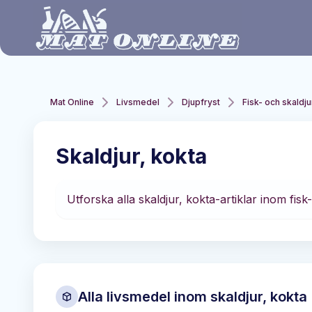
Hoppa till huvudinnehåll
Mat Online
Livsmedel
Djupfryst
Fisk- och skaldj
Skaldjur, kokta
Utforska alla skaldjur, kokta-artiklar inom fis
Alla livsmedel inom
skaldjur, kokta