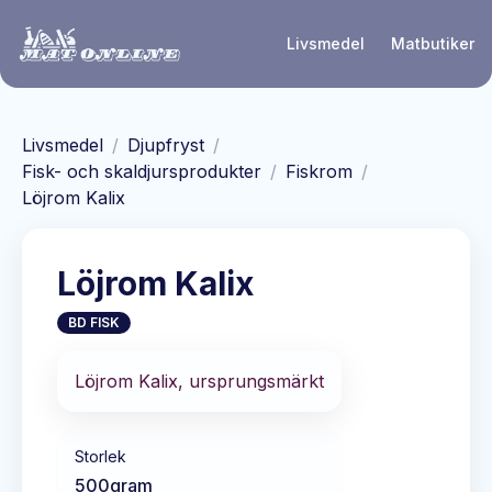
Hoppa till huvudinnehåll
Livsmedel
Matbutiker
Livsmedel
/
Djupfryst
/
Fisk- och skaldjursprodukter
/
Fiskrom
/
Löjrom Kalix
Löjrom Kalix
BD FISK
Löjrom Kalix, ursprungsmärkt
Storlek
500
gram