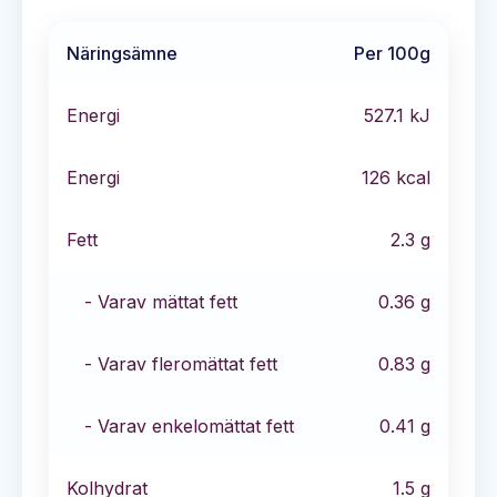
Näringsämne
Per 100g
Energi
527.1
kJ
Energi
126
kcal
Fett
2.3
g
- Varav mättat fett
0.36
g
- Varav fleromättat fett
0.83
g
- Varav enkelomättat fett
0.41
g
Kolhydrat
1.5
g