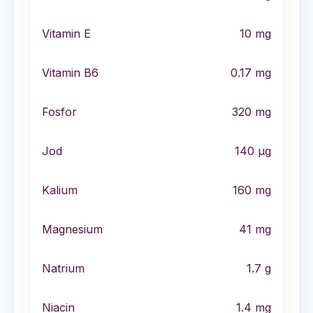
Vitamin E
10
mg
Vitamin B6
0.17
mg
Fosfor
320
mg
Jod
140
µg
Kalium
160
mg
Magnesium
41
mg
Natrium
1.7
g
Niacin
1.4
mg