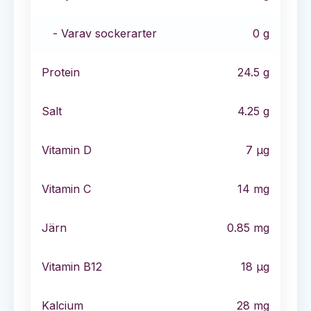
- Varav sockerarter
0
g
Protein
24.5
g
Salt
4.25
g
Vitamin D
7
µg
Vitamin C
14
mg
Järn
0.85
mg
Vitamin B12
18
µg
Kalcium
28
mg