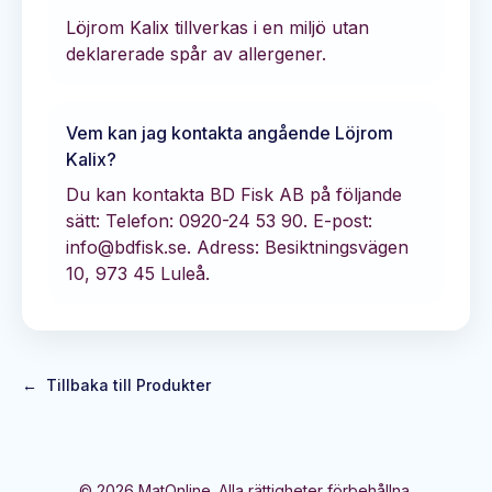
Löjrom Kalix tillverkas i en miljö utan
deklarerade spår av allergener.
Vem kan jag kontakta angående
Löjrom
Kalix
?
Du kan kontakta
BD Fisk AB
på följande
sätt:
Telefon: 0920-24 53 90.
E-post:
info@bdfisk.se.
Adress: Besiktningsvägen
10, 973 45 Luleå.
←
Tillbaka till Produkter
©
2026
MatOnline. Alla rättigheter förbehållna.