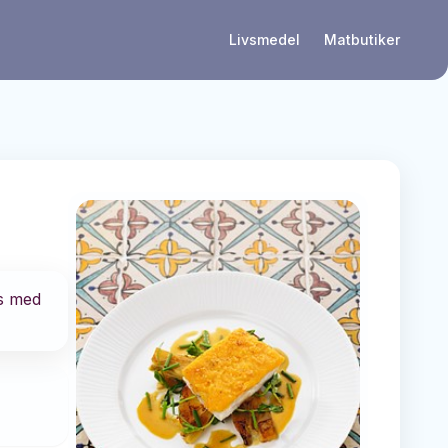
Livsmedel
Matbutiker
as med