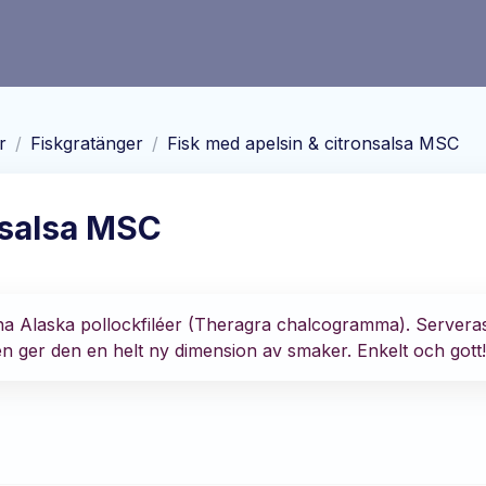
r
/
Fiskgratänger
/
Fisk med apelsin & citronsalsa MSC
nsalsa MSC
fina Alaska pollockfiléer (Theragra chalcogramma). Server
ken ger den en helt ny dimension av smaker. Enkelt och gott!