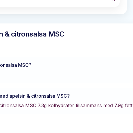
n & citronsalsa MSC
tronsalsa MSC
?
med apelsin & citronsalsa MSC
?
 citronsalsa MSC
7.3
g kolhydrater tillsammans med
7.9
g fett