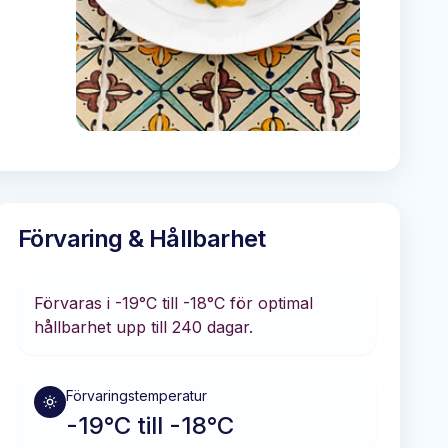
Förvaring & Hållbarhet
Förvaras i
-19°C till -18°C
för optimal
hållbarhet
upp till 240 dagar
.
Förvaringstemperatur
-19°C till -18°C