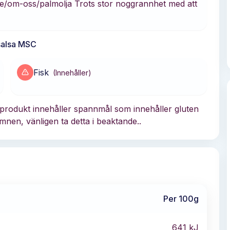
e/om-oss/palmolja Trots stor noggrannhet med att
nsalsa MSC
Fisk
(
Innehåller
)
 produkt innehåller spannmål som innehåller gluten
mnen, vänligen ta detta i beaktande..
Per 100g
641
kJ