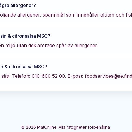
ågra allergener?
öljande allergener: spannmål som innehåller gluten och fis
sin & citronsalsa MSC
?
en miljö utan deklarerade spår av allergener.
in & citronsalsa MSC
?
sätt:
Telefon: 010-600 52 00.
E-post: foodservices@se.fin
©
2026
MatOnline. Alla rättigheter förbehållna.