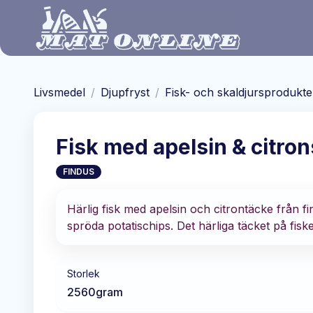
Hoppa till huvudinnehåll
Livsmedel
/
Djupfryst
/
Fisk- och skaldjursprodukte
Fisk med apelsin & citro
FINDUS
Härlig fisk med apelsin och citrontäcke från 
spröda potatischips. Det härliga täcket på fis
Storlek
2560
gram