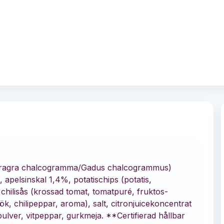
heragra chalcogramma/Gadus chalcogrammus)
pelsinskal 1,4%, potatischips (potatis,
 chilisås (krossad tomat, tomatpuré, fruktos-
ltlök, chilipeppar, aroma), salt, citronjuicekoncentrat
pulver, vitpeppar, gurkmeja. **Certifierad hållbar