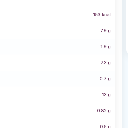
153
kcal
7.9
g
1.9
g
7.3
g
0.7
g
13
g
0.82
g
0.5
g