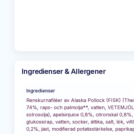
Ingredienser & Allergener
Ingredienser
Renskurnafiléer av Alaska Pollock (FISK) (T
74%, raps- och palmolja**, vatten, VETEMJÖL, a
solrosolja), apelsinjuice 0,8%, citronskal 0,8%,
glukossirap, vatten, socker, ättika, salt, lök, vi
0,2%, jäst, modifierad potatisstärkelse, paprika