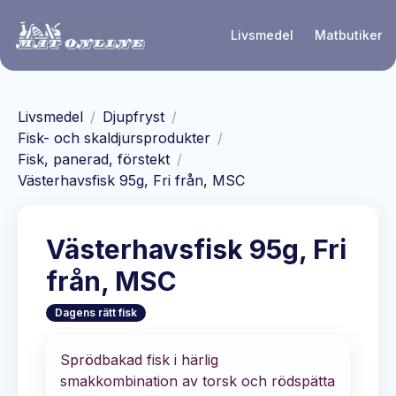
Hoppa till huvudinnehåll
Livsmedel
Matbutiker
Livsmedel
/
Djupfryst
/
Fisk- och skaldjursprodukter
/
Fisk, panerad, förstekt
/
Västerhavsfisk 95g, Fri från, MSC
Västerhavsfisk 95g, Fri
från, MSC
Dagens rätt fisk
Sprödbakad fisk i härlig
smakkombination av torsk och rödspätta