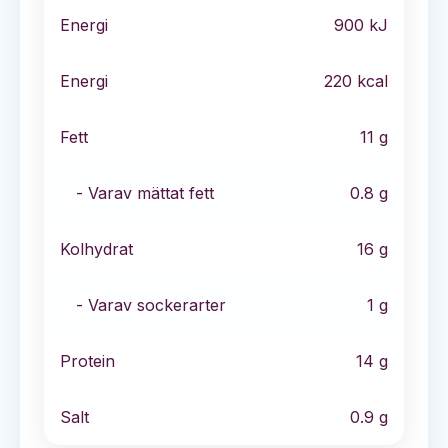
Energi
900
kJ
Energi
220
kcal
Fett
11
g
- Varav mättat fett
0.8
g
Kolhydrat
16
g
- Varav sockerarter
1
g
Protein
14
g
Salt
0.9
g