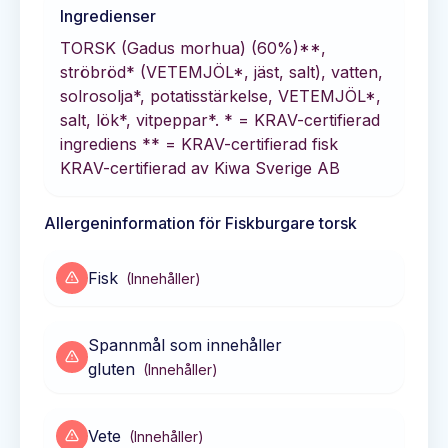
Ingredienser
TORSK (Gadus morhua) (60%)**,
ströbröd* (VETEMJÖL*, jäst, salt), vatten,
solrosolja*, potatisstärkelse, VETEMJÖL*,
salt, lök*, vitpeppar*. * = KRAV-certifierad
ingrediens ** = KRAV-certifierad fisk
KRAV-certifierad av Kiwa Sverige AB
Allergeninformation för
Fiskburgare torsk
Fisk
(
Innehåller
)
Spannmål som innehåller
gluten
(
Innehåller
)
Vete
(
Innehåller
)