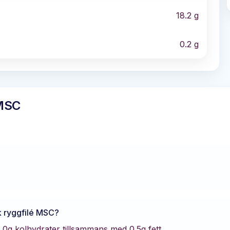
18.2
g
0.2
g
 MSC
k ryggfilé MSC
?
0
g kolhydrater tillsammans med
0.5
g fett.