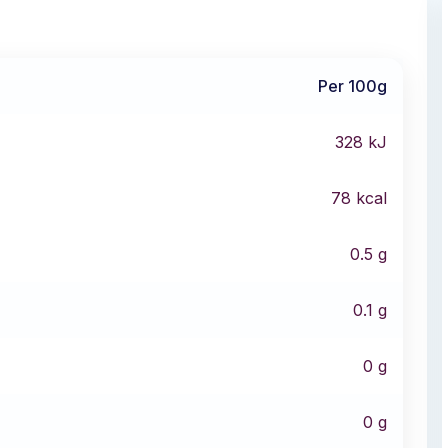
Per 100g
328
kJ
78
kcal
0.5
g
0.1
g
0
g
0
g