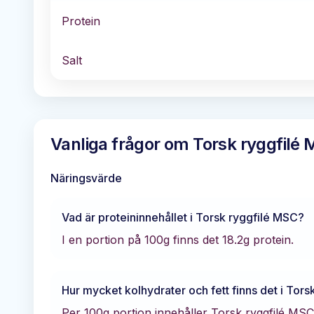
Protein
Salt
Vanliga frågor om
Torsk ryggfilé
Näringsvärde
Vad är proteininnehållet i
Torsk ryggfilé MSC
?
I en portion på 100g finns det
18.2
g protein.
Hur mycket kolhydrater och fett finns det i
Tors
Per 100g portion innehåller
Torsk ryggfilé MSC