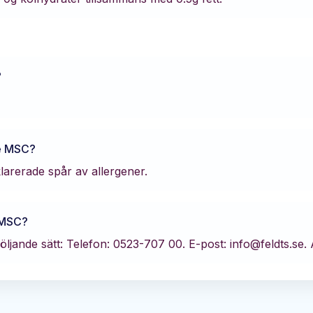
?
lé MSC
?
klarerade spår av allergener.
 MSC
?
öljande sätt:
Telefon: 0523-707 00.
E-post: info@feldts.se.
A