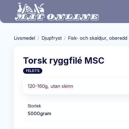
Hoppa till huvudinnehåll
Livsmedel
/
Djupfryst
/
Fisk- och skaldjur, oberedd
Torsk ryggfilé MSC
FELDTS
120-160g, utan skinn
Storlek
5000
gram