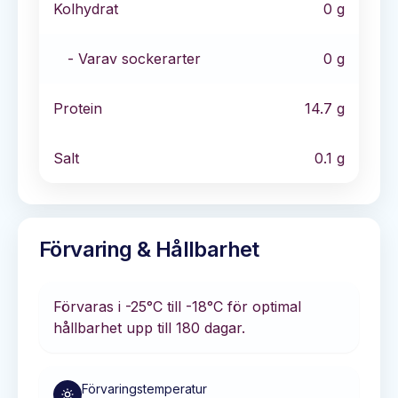
Kolhydrat
0
g
- Varav sockerarter
0
g
Protein
14.7
g
Salt
0.1
g
Förvaring & Hållbarhet
Förvaras i
-25°C till -18°C
för optimal
hållbarhet
upp till 180 dagar
.
Förvaringstemperatur