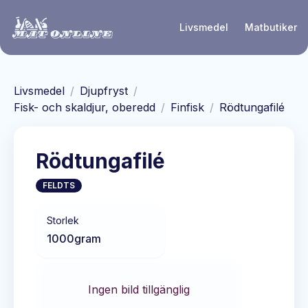
Hoppa till huvudinnehåll
Livsmedel
Matbutiker
Livsmedel
/
Djupfryst
/
Fisk- och skaldjur, oberedd
/
Finfisk
/
Rödtungafilé
Rödtungafilé
FELDTS
Storlek
1000
gram
Ingen bild tillgänglig