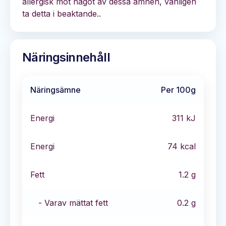
allergisk mot något av dessa ämnen, vänligen
ta detta i beaktande..
Näringsinnehåll
Näringsämne
Per 100g
Energi
311
kJ
Energi
74
kcal
Fett
1.2
g
- Varav mättat fett
0.2
g