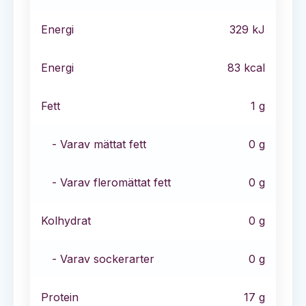
Energi
329
kJ
Energi
83
kcal
Fett
1
g
- Varav mättat fett
0
g
- Varav fleromättat fett
0
g
Kolhydrat
0
g
- Varav sockerarter
0
g
Protein
17
g