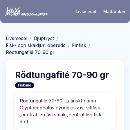
Hoppa till huvudinnehåll
Livsmedel
Matbutiker
Livsmedel
/
Djupfryst
/
Fisk- och skaldjur, oberedd
/
Finfisk
/
Rödtungafilé 70-90 gr
Rödtungafilé 70-90 gr
Fiskano
Rödtungafilé 70-90, Latinskt namn
Glyptocephalus cynoglossus, vittfisk
,neutral len fisksmak ,neutral len fisk
doft