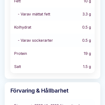
Fett
10
g
- Varav mättat fett
3.3
g
Kolhydrat
0.5
g
- Varav sockerarter
0.5
g
Protein
19
g
Salt
1.5
g
Förvaring & Hållbarhet