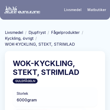
Hoppa till huvudinnehåll
Livsmedel
Matbutiker
Livsmedel
/
Djupfryst
/
Fågelprodukter
/
Kyckling, övrigt
/
WOK-KYCKLING, STEKT, STRIMLAD
WOK-KYCKLING,
STEKT, STRIMLAD
GULDFÅGELN
Storlek
6000
gram