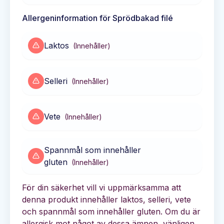
Allergeninformation för
Sprödbakad filé
Laktos
(
Innehåller
)
Selleri
(
Innehåller
)
Vete
(
Innehåller
)
Spannmål som innehåller
gluten
(
Innehåller
)
För din säkerhet vill vi uppmärksamma att
denna produkt innehåller laktos, selleri, vete
och spannmål som innehåller gluten. Om du är
allergisk mot något av dessa ämnen, vänligen