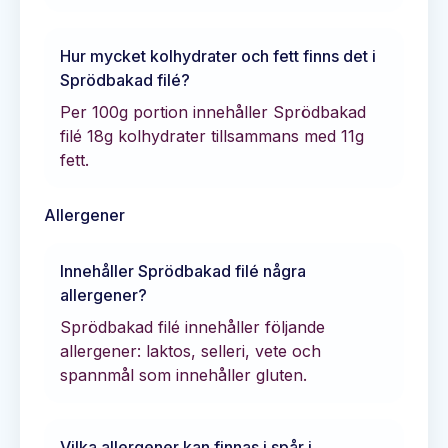
Hur mycket kolhydrater och fett finns det i
Sprödbakad filé
?
Per 100g portion innehåller
Sprödbakad
filé
18
g kolhydrater tillsammans med
11
g
fett.
Allergener
Innehåller
Sprödbakad filé
några
allergener?
Sprödbakad filé innehåller följande
allergener: laktos, selleri, vete och
spannmål som innehåller gluten.
Vilka allergener kan finnas i spår i