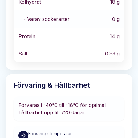
Kolhydrat
18
g
- Varav sockerarter
0
g
Protein
14
g
Salt
0.93
g
Förvaring & Hållbarhet
Förvaras i
-40°C till -18°C
för optimal
hållbarhet
upp till 720 dagar
.
Förvaringstemperatur