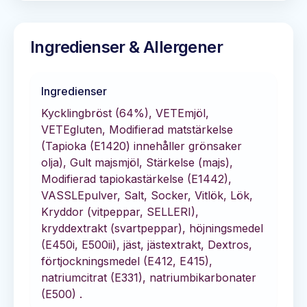
Ingredienser & Allergener
Ingredienser
Kycklingbröst (64%), VETEmjöl,
VETEgluten, Modifierad matstärkelse
(Tapioka (E1420) innehåller grönsaker
olja), Gult majsmjöl, Stärkelse (majs),
Modifierad tapiokastärkelse (E1442),
VASSLEpulver, Salt, Socker, Vitlök, Lök,
Kryddor (vitpeppar, SELLERI),
kryddextrakt (svartpeppar), höjningsmedel
(E450i, E500ii), jäst, jästextrakt, Dextros,
förtjockningsmedel (E412, E415),
natriumcitrat (E331), natriumbikarbonater
(E500) .