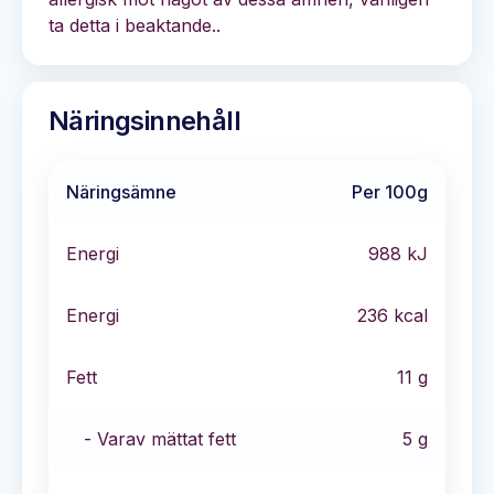
ta detta i beaktande..
Näringsinnehåll
Näringsämne
Per 100g
Energi
988
kJ
Energi
236
kcal
Fett
11
g
- Varav mättat fett
5
g