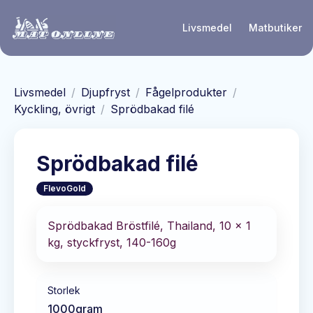
Hoppa till huvudinnehåll
Livsmedel
Matbutiker
Livsmedel
/
Djupfryst
/
Fågelprodukter
/
Kyckling, övrigt
/
Sprödbakad filé
Sprödbakad filé
FlevoGold
Sprödbakad Bröstfilé, Thailand, 10 x 1
kg, styckfryst, 140-160g
Storlek
1000
gram