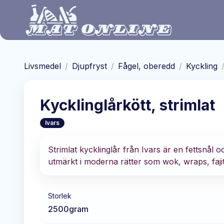
Hoppa till huvudinnehåll
Livsmedel
/
Djupfryst
/
Fågel, oberedd
/
Kyckling
Kycklinglårkött, strimlat
Ivars
Strimlat kycklinglår från Ivars är en fettsnål
utmärkt i moderna rätter som wok, wraps, fajita
Storlek
2500
gram