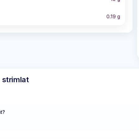
0.19
g
 strimlat
t
?