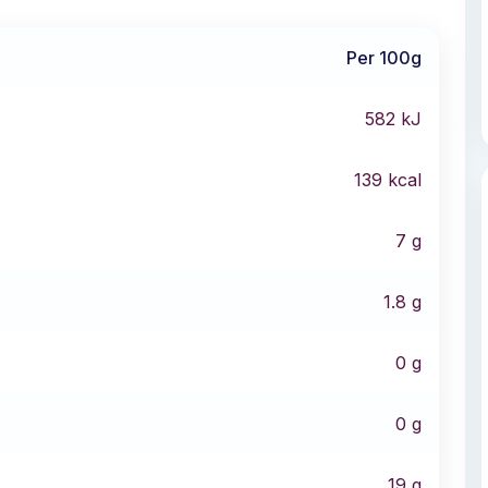
Per 100g
582
kJ
139
kcal
7
g
1.8
g
0
g
0
g
19
g