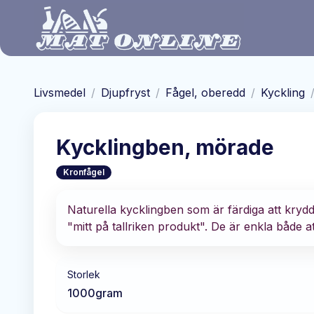
Hoppa till huvudinnehåll
Livsmedel
/
Djupfryst
/
Fågel, oberedd
/
Kyckling
Kycklingben, mörade
Kronfågel
Naturella kycklingben som är färdiga att krydda
"mitt på tallriken produkt". De är enkla både at
Storlek
1000
gram