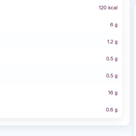
120
kcal
6
g
1.2
g
0.5
g
0.5
g
16
g
0.6
g