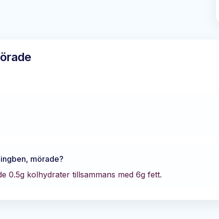
mörade
?
lingben, mörade
?
de
0.5
g kolhydrater tillsammans med
6
g fett.