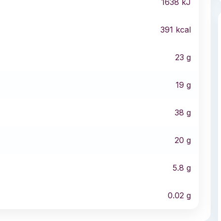
1638
kJ
391
kcal
23
g
19
g
38
g
20
g
5.8
g
0.02
g