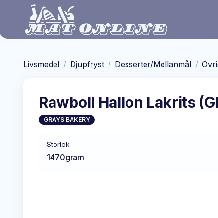
Hoppa till huvudinnehåll
Livsmedel
/
Djupfryst
/
Desserter/Mellanmål
/
Övri
Rawboll Hallon Lakrits (
GRAYS BAKERY
Storlek
1470
gram