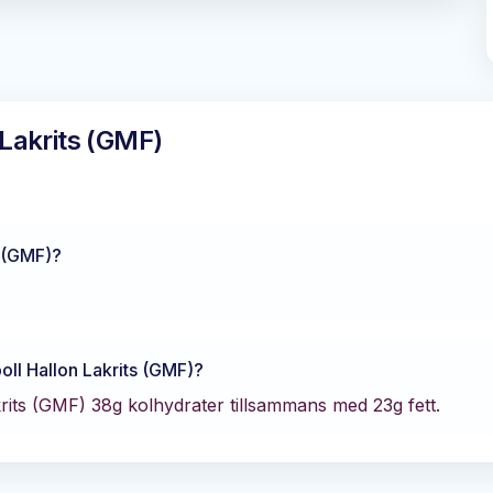
Lakrits (GMF)
s (GMF)
?
ll Hallon Lakrits (GMF)
?
rits (GMF)
38
g kolhydrater tillsammans med
23
g fett.