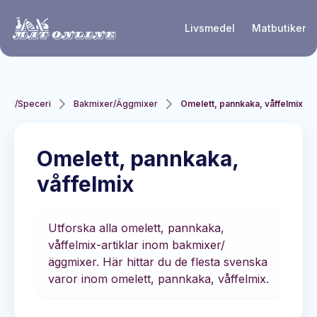
Hoppa till huvudinnehåll
Livsmedel
Matbutiker
nial/Speceri
Bakmixer/Äggmixer
Omelett, pannkaka, våffelmix
Omelett, pannkaka,
våffelmix
Utforska alla omelett, pannkaka,
våffelmix-artiklar inom bakmixer/
äggmixer. Här hittar du de flesta svenska
varor inom omelett, pannkaka, våffelmix.