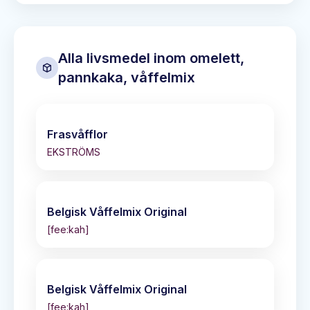
Alla livsmedel inom
omelett,
pannkaka, våffelmix
Frasvåfflor
EKSTRÖMS
Belgisk Våffelmix Original
[fee:kah]
Belgisk Våffelmix Original
[fee:kah]