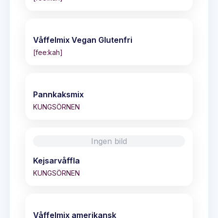
Våffelmix Vegan Glutenfri
[fee:kah]
Pannkaksmix
KUNGSÖRNEN
Ingen bild
Kejsarvåffla
KUNGSÖRNEN
Våffelmix amerikansk