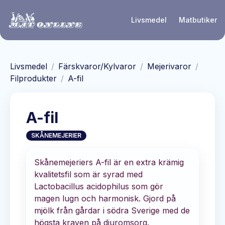
Hoppa till huvudinnehåll
Livsmedel
Matbutiker
Livsmedel
/
Färskvaror/Kylvaror
/
Mejerivaror
/
Filprodukter
/
A-fil
A-fil
SKÅNEMEJERIER
Skånemejeriers A-fil är en extra krämig
kvalitetsfil som är syrad med
Lactobacillus acidophilus som gör
magen lugn och harmonisk. Gjord på
mjölk från gårdar i södra Sverige med de
högsta kraven på djuromsorg.