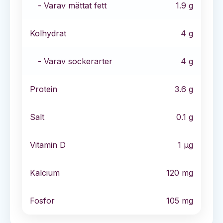
- Varav mättat fett
1.9
g
Kolhydrat
4
g
- Varav sockerarter
4
g
Protein
3.6
g
Salt
0.1
g
Vitamin D
1
µg
Kalcium
120
mg
Fosfor
105
mg