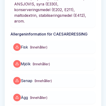
ANSJOVIS, syra (E330),
konserveringsmedel (E202, E211),
maltodextrin, stabiliseringsmedel (E412),
arom.
Allergeninformation för
CAESARDRESSING
Fisk
(
Innehåller
)
Mjölk
(
Innehåller
)
Senap
(
Innehåller
)
Ägg
(
Innehåller
)