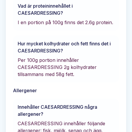
Vad är proteininnehållet i
CAESARDRESSING
?
I en portion på 100g finns det
2.6
g protein.
Hur mycket kolhydrater och fett finns det i
CAESARDRESSING
?
Per 100g portion innehåller
CAESARDRESSING
2
g kolhydrater
tillsammans med
58
g fett.
Allergener
Innehåller
CAESARDRESSING
några
allergener?
CAESARDRESSING innehåller följande
allergener: fisk, mjölk, senap och ägg.