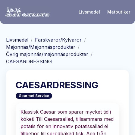
Hoppa till huvudinnehåll
Livsmedel
Matbutiker
Livsmedel
/
Färskvaror/Kylvaror
/
Majonnäs/Majonnäsprodukter
/
Övrig majonnäs/majonnäsprodukter
/
CAESARDRESSING
CAESARDRESSING
Gourmet Service
Klassisk Caesar som sparar mycket tid i
köket! Till Caesarsallad, tillsammans med
potatis för en innovativ potatissallad el
tillbehör till sprödbakad fisk. Ägg från