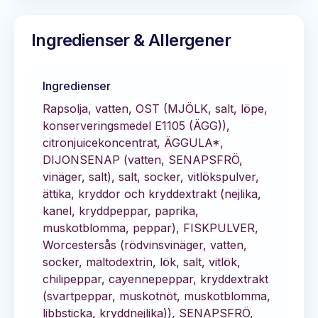
Ingredienser & Allergener
Ingredienser
Rapsolja, vatten, OST (MJÖLK, salt, löpe,
konserveringsmedel E1105 (ÄGG)),
citronjuicekoncentrat, ÄGGULA*,
DIJONSENAP (vatten, SENAPSFRÖ,
vinäger, salt), salt, socker, vitlökspulver,
ättika, kryddor och kryddextrakt (nejlika,
kanel, kryddpeppar, paprika,
muskotblomma, peppar), FISKPULVER,
Worcestersås (rödvinsvinäger, vatten,
socker, maltodextrin, lök, salt, vitlök,
chilipeppar, cayennepeppar, kryddextrakt
(svartpeppar, muskotnöt, muskotblomma,
libbsticka, kryddnejlika)), SENAPSFRÖ,