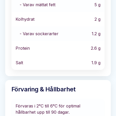
- Varav mättat fett
5
g
Kolhydrat
2
g
- Varav sockerarter
1.2
g
Protein
2.6
g
Salt
1.9
g
Förvaring & Hållbarhet
Förvaras i
2°C till 6°C
för optimal
hållbarhet
upp till 90 dagar
.