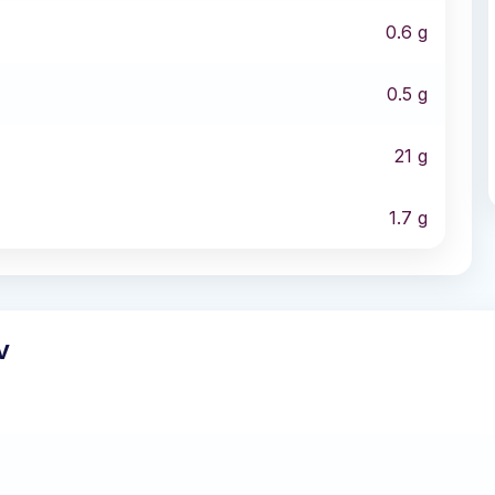
0.6
g
0.5
g
21
g
1.7
g
v