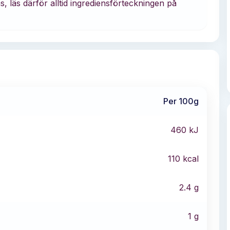
läs därför alltid ingrediensförteckningen på
Per 100g
460
kJ
110
kcal
2.4
g
1
g