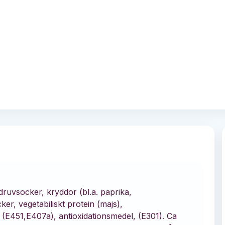
 druvsocker, kryddor (bl.a. paprika,
er, vegetabiliskt protein (majs),
 (E451,E407a), antioxidationsmedel, (E301). Ca