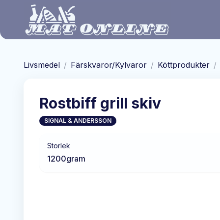
Hoppa till huvudinnehåll
Livsmedel
/
Färskvaror/Kylvaror
/
Köttprodukter
/
Rostbiff grill skiv
SIGNAL & ANDERSSON
Storlek
1200
gram