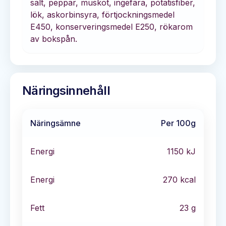
salt, peppar, muskot, ingefära, potatisfiber,
lök, askorbinsyra, förtjockningsmedel
E450, konserveringsmedel E250, rökarom
av bokspån.
Näringsinnehåll
Näringsämne
Per 100g
Energi
1150
kJ
Energi
270
kcal
Fett
23
g