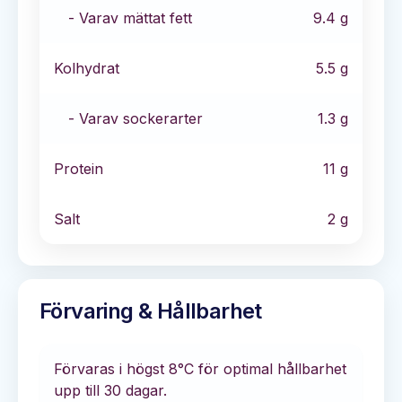
- Varav mättat fett
9.4
g
Kolhydrat
5.5
g
- Varav sockerarter
1.3
g
Protein
11
g
Salt
2
g
Förvaring & Hållbarhet
Förvaras i
högst 8°C
för optimal hållbarhet
upp till 30 dagar
.