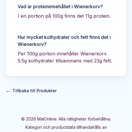
Vad är proteininnehållet i
Wienerkorv
?
I en portion på 100g finns det
11
g protein.
Hur mycket kolhydrater och fett finns det i
Wienerkorv
?
Per 100g portion innehåller
Wienerkorv
5.5
g kolhydrater tillsammans med
23
g fett.
←
Tillbaka till Produkter
©
2026
MatOnline. Alla rättigheter förbehållna.
Kategori och productdata tillhandahålls av