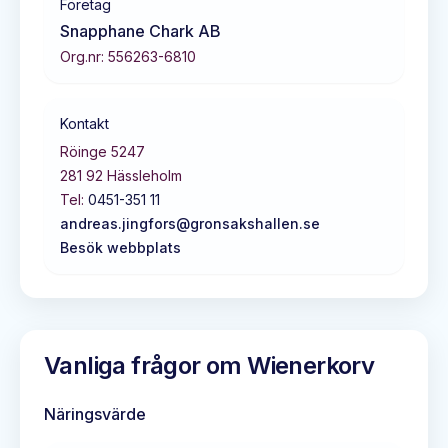
Företag
Snapphane Chark AB
Org.nr:
556263-6810
Kontakt
Röinge 5247
281 92
Hässleholm
Tel:
0451-351 11
andreas.jingfors@gronsakshallen.se
Besök webbplats
Vanliga frågor om
Wienerkorv
Näringsvärde