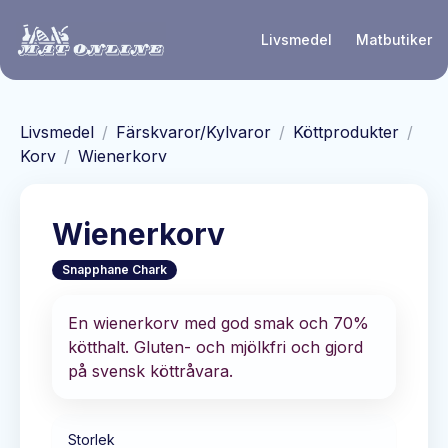
Hoppa till huvudinnehåll
Livsmedel
Matbutiker
Livsmedel
/
Färskvaror/Kylvaror
/
Köttprodukter
/
Korv
/
Wienerkorv
Wienerkorv
Snapphane Chark
En wienerkorv med god smak och 70%
kötthalt. Gluten- och mjölkfri och gjord
på svensk köttråvara.
Storlek