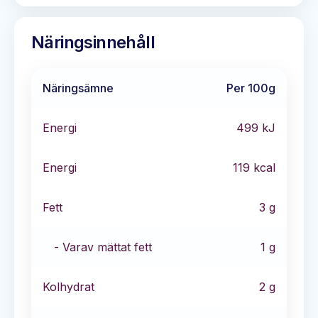
Näringsinnehåll
Näringsämne
Per 100g
Energi
499
kJ
Energi
119
kcal
Fett
3
g
- Varav mättat fett
1
g
Kolhydrat
2
g