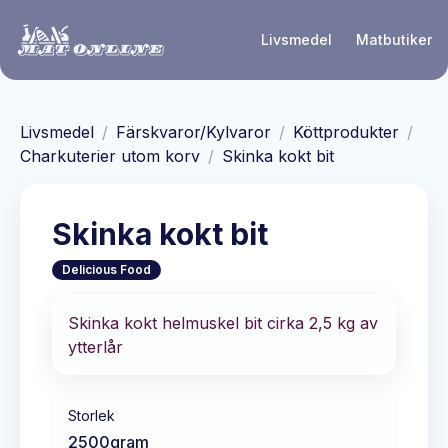
Hoppa till huvudinnehåll
Livsmedel
Matbutiker
Livsmedel
/
Färskvaror/Kylvaror
/
Köttprodukter
/
Charkuterier utom korv
/
Skinka kokt bit
Skinka kokt bit
Delicious Food
Skinka kokt helmuskel bit cirka 2,5 kg av
ytterlår
Storlek
2500
gram