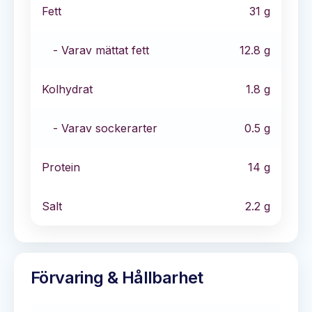
Fett
31
g
- Varav mättat fett
12.8
g
Kolhydrat
1.8
g
- Varav sockerarter
0.5
g
Protein
14
g
Salt
2.2
g
Förvaring & Hållbarhet