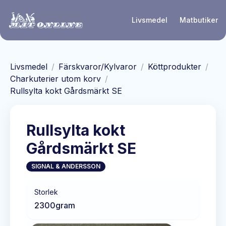
Hoppa till huvudinnehåll
Livsmedel
Matbutiker
Livsmedel
/
Färskvaror/Kylvaror
/
Köttprodukter
/
Charkuterier utom korv
/
Rullsylta kokt Gårdsmärkt SE
Rullsylta kokt
Gårdsmärkt SE
SIGNAL & ANDERSSON
Storlek
2300
gram