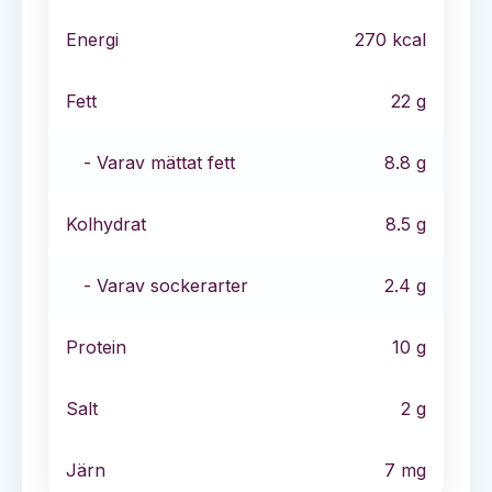
Energi
270
kcal
Fett
22
g
- Varav mättat fett
8.8
g
Kolhydrat
8.5
g
- Varav sockerarter
2.4
g
Protein
10
g
Salt
2
g
Järn
7
mg