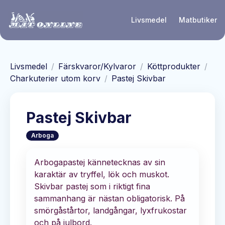
Hoppa till huvudinnehåll
Livsmedel
Matbutiker
Livsmedel
/
Färskvaror/Kylvaror
/
Köttprodukter
/
Charkuterier utom korv
/
Pastej Skivbar
Pastej Skivbar
Arboga
Arbogapastej kännetecknas av sin
karaktär av tryffel, lök och muskot.
Skivbar pastej som i riktigt fina
sammanhang är nästan obligatorisk. På
smörgåstårtor, landgångar, lyxfrukostar
och på julbord.