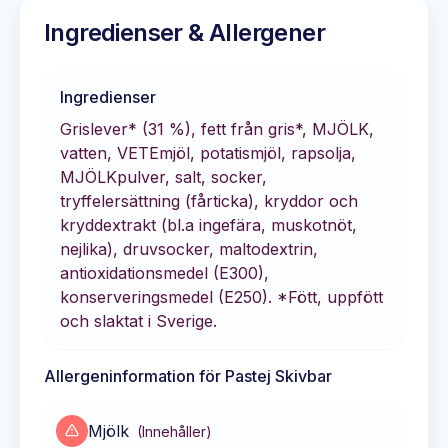
Ingredienser & Allergener
Ingredienser
Grislever* (31 %), fett från gris*, MJÖLK,
vatten, VETEmjöl, potatismjöl, rapsolja,
MJÖLKpulver, salt, socker,
tryffelersättning (fårticka), kryddor och
kryddextrakt (bl.a ingefära, muskotnöt,
nejlika), druvsocker, maltodextrin,
antioxidationsmedel (E300),
konserveringsmedel (E250). *Fött, uppfött
och slaktat i Sverige.
Allergeninformation för
Pastej Skivbar
Mjölk
(
Innehåller
)