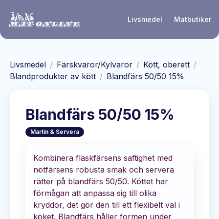
Hoppa till huvudinnehåll
Livsmedel
Matbutiker
Livsmedel
/
Färskvaror/Kylvaror
/
Kött, oberett
/
Blandprodukter av kött
/
Blandfärs 50/50 15%
Blandfärs 50/50 15%
Martin & Servera
Kombinera fläskfärsens saftighet med
nötfärsens robusta smak och servera
rätter på blandfärs 50/50. Köttet har
förmågan att anpassa sig till olika
kryddor, det gör den till ett flexibelt val i
köket. Blandfärs håller formen under