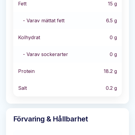
Fett
15
g
- Varav mättat fett
6.5
g
Kolhydrat
0
g
- Varav sockerarter
0
g
Protein
18.2
g
Salt
0.2
g
Förvaring & Hållbarhet