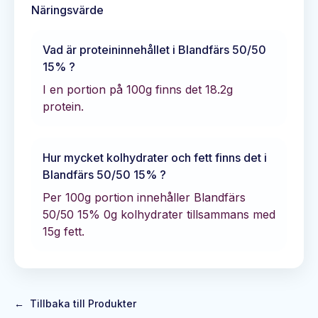
Näringsvärde
Vad är proteininnehållet i
Blandfärs 50/50
15%
?
I en portion på 100g finns det
18.2
g
protein.
Hur mycket kolhydrater och fett finns det i
Blandfärs 50/50 15%
?
Per 100g portion innehåller
Blandfärs
50/50 15%
0
g kolhydrater tillsammans med
15
g fett.
←
Tillbaka till Produkter