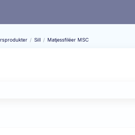
ursprodukter
/
Sill
/
Matjessfiléer MSC