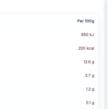
Per 100g
850
kJ
200
kcal
12.6
g
3.7
g
1.2
g
5.1
g