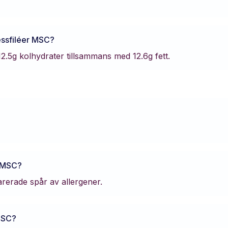
essfiléer MSC
?
12.5
g kolhydrater tillsammans med
12.6
g fett.
r MSC
?
larerade spår av allergener.
MSC
?