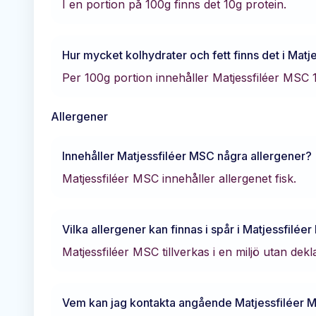
I en portion på 100g finns det
10
g protein.
Hur mycket kolhydrater och fett finns det i
Matj
Per 100g portion innehåller
Matjessfiléer MSC
Allergener
Innehåller
Matjessfiléer MSC
några allergener?
Matjessfiléer MSC innehåller allergenet fisk.
Vilka allergener kan finnas i spår i
Matjessfilée
Matjessfiléer MSC tillverkas i en miljö utan dek
Vem kan jag kontakta angående
Matjessfiléer 