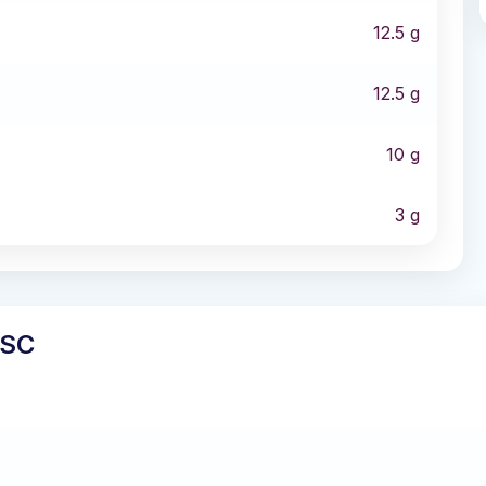
12.5
g
12.5
g
10
g
3
g
MSC