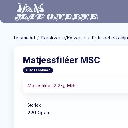
Hoppa till huvudinnehåll
Livsmedel
/
Färskvaror/Kylvaror
/
Fisk- och skaldj
Matjessfiléer MSC
Klädesholmen
Matjesfiléer 2,2kg MSC
Storlek
2200
gram