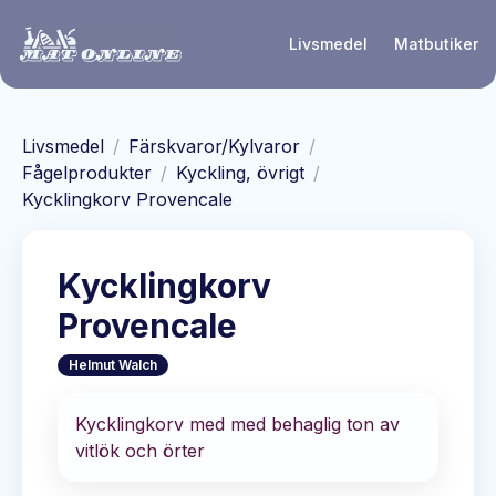
Hoppa till huvudinnehåll
Livsmedel
Matbutiker
Livsmedel
/
Färskvaror/Kylvaror
/
Fågelprodukter
/
Kyckling, övrigt
/
Kycklingkorv Provencale
Kycklingkorv
Provencale
Helmut Walch
Kycklingkorv med med behaglig ton av
vitlök och örter