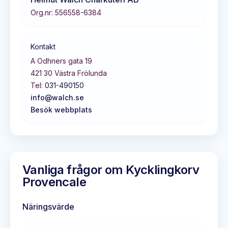
Org.nr:
556558-6384
Kontakt
A Odhners gata 19
421 30
Västra Frölunda
Tel:
031-490150
info@walch.se
Besök webbplats
Vanliga frågor om
Kycklingkorv
Provencale
Näringsvärde