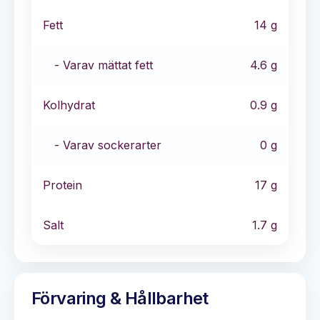
Fett
14
g
- Varav mättat fett
4.6
g
Kolhydrat
0.9
g
- Varav sockerarter
0
g
Protein
17
g
Salt
1.7
g
Förvaring & Hållbarhet