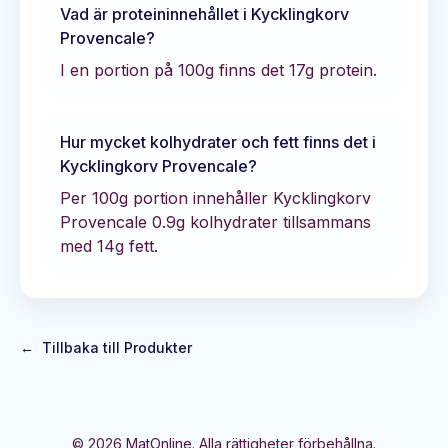
Vad är proteininnehållet i
Kycklingkorv
Provencale
?
I en portion på 100g finns det
17
g protein.
Hur mycket kolhydrater och fett finns det i
Kycklingkorv Provencale
?
Per 100g portion innehåller
Kycklingkorv
Provencale
0.9
g kolhydrater tillsammans
med
14
g fett.
←
Tillbaka till Produkter
©
2026
MatOnline. Alla rättigheter förbehållna.