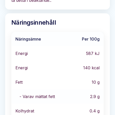
ta detta i beaktande..
Näringsinnehåll
Näringsämne
Per 100g
Energi
587
kJ
Energi
140
kcal
Fett
10
g
- Varav mättat fett
2.9
g
Kolhydrat
0.4
g