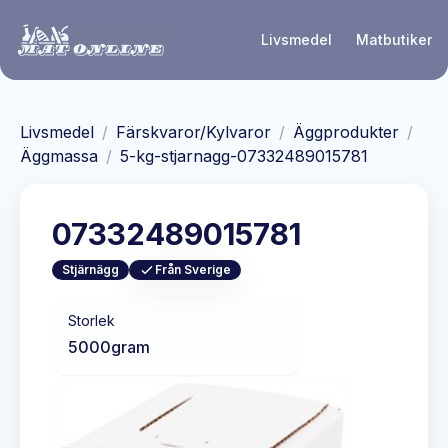
Hoppa till huvudinnehåll
Livsmedel
Matbutiker
Livsmedel
/
Färskvaror/Kylvaror
/
Äggprodukter
/
Äggmassa
/
5-kg-stjarnagg-07332489015781
07332489015781
Stjärnägg
Från Sverige
Storlek
5000
gram